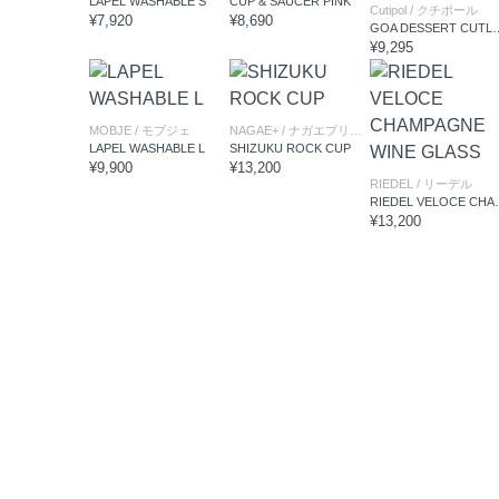
LAPEL WASHABLE S
CUP & SAUCER PINK
Cutipol
/ クチポール
¥7,920
¥8,690
GOA DESSERT 
¥9,295
MOBJE
/ モブジェ
NAGAE+
/ ナガエプリュス
LAPEL WASHABLE L
SHIZUKU ROCK CUP
¥9,900
¥13,200
RIEDEL
/ リーデル
RIEDEL VELOC
¥13,200