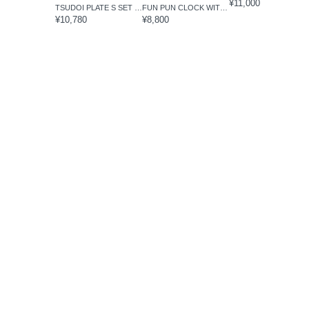
¥11,000
TSUDOI PLATE S SET SUMI
FUN PUN CLOCK WITH COLOR
¥10,780
¥8,800