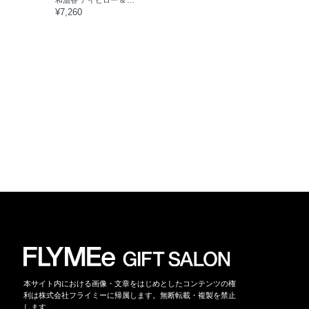
和温香 アイピロー & 和草ハーブボール 恵
¥7,260
本サイト内における画像・文章をはじめとしたコンテンツの権
利は株式会社フライミーに帰属します。無断転載・複製を禁止
します。