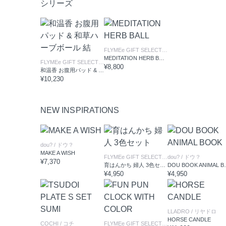
シリーズ
FLYMEe GIFT SELECTION
/ フライミーギフト
MEDITATION HERB BALL
FLYMEe GIFT SELECTION
/ フライミーギフトセレクション
¥8,800
和温香 お腹用パッド & 和草ハーブボール 結
¥10,230
NEW INSPIRATIONS
dou?
/ ドウ？
MAKE A WISH
FLYMEe GIFT SELECTION
dou?
/ フライミーギフト
/ ドウ？
¥7,370
育はんかち 婦人 3色セット
DOU BOO
¥4,950
¥4,950
LLADRO
/ リヤドロ
HORSE CANDLE
COCHI
/ コチ
FLYMEe GIFT SELECTION
/ フライミーギフト