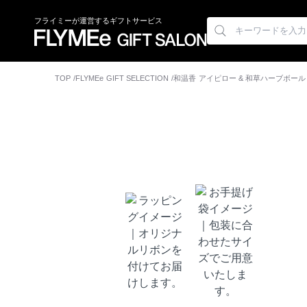
フライミーが運営するギフトサービス
TOP
FLYMEe GIFT SELECTION
和温香 アイピロー & 和草ハーブボール