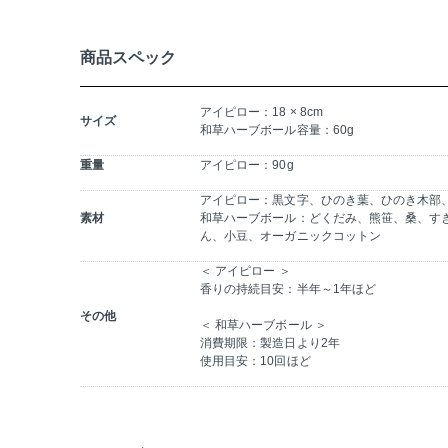
商品スペック
アイピロー：18 × 8cm
サイズ
和草ハーブボール容量：60g
重量
アイピロー：90g
アイピロー：黒文字、ひのき葉、ひのき木部、
素材
和草ハーブボール：どくだみ、熊笹、桑、す
ん、小豆、オーガニックコットン
＜ アイピロー ＞
香りの持続目安：半年～1年ほど
その他
＜ 和草ハーブボール ＞
消費期限：製造日より2年
使用目安：10回ほど