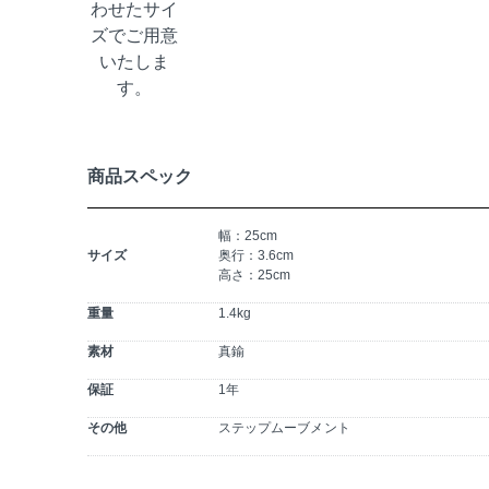
商品スペック
幅：25cm
サイズ
奥行：3.6cm
高さ：25cm
重量
1.4kg
素材
真鍮
保証
1年
その他
ステップムーブメント