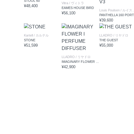
STOOL 60
Vitra
/ ヴィトラ
¥48,400
EAMES HOUSE BIRD
Louis Poulsen
/ ルイスポールセン
¥56,100
PA
¥39,600
Kartell
/ カルテル
LLADRO
/ リヤドロ
STONE
THE GUEST
¥51,599
¥55,000
LLADRO
/ リヤドロ
IMAGINARY FLOWER I PERFUME DIFFUSER
¥42,900