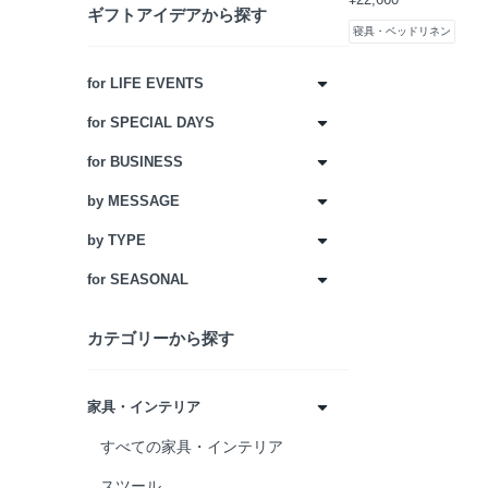
ギフトアイデアから探す
寝具・ベッドリネン
for LIFE EVENTS
for SPECIAL DAYS
すべてのfor LIFE EVENTS
for BUSINESS
結婚祝い
すべてのfor SPECIAL DAYS
by MESSAGE
新居祝い
転職祝い
すべてのfor BUSINESS
by TYPE
出産祝い
独立祝い
開店・開院祝い
すべてのby MESSAGE
for SEASONAL
記念日
周年祝い
いつもありがとう
すべてのby TYPE
成人祝い
オフィス移転祝い
感謝を込めて
名作家具
すべてのfor SEASONAL
カテゴリーから探す
就職祝い
昇進祝い
心からお祝いします
インテリア
FATHER'S DAY GIFTS
長寿・賀寿祝い
退職祝い
お二人のこれからに
デザイナーズプロダクト
MOTHER'S DAY GIFTS
家具・インテリア
卒入園祝い
叙勲祝い
新たな門出に
ハンドクラフト
HOLIDAY GIFTS
すべての家具・インテリア
卒入学祝い
手土産
お世話になりました
北欧インテリア
NEW YEAR GIFTS
スツール