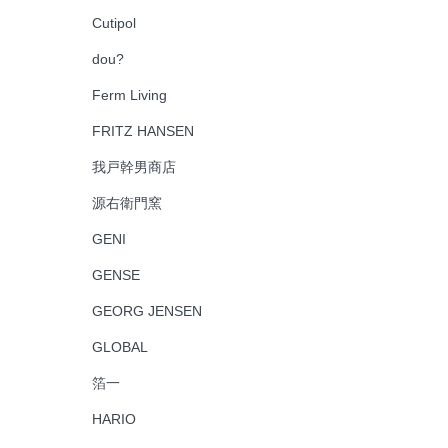
Cutipol
dou?
Ferm Living
FRITZ HANSEN
我戸幹男商店
源右衛門窯
GENI
GENSE
GEORG JENSEN
GLOBAL
箔一
HARIO