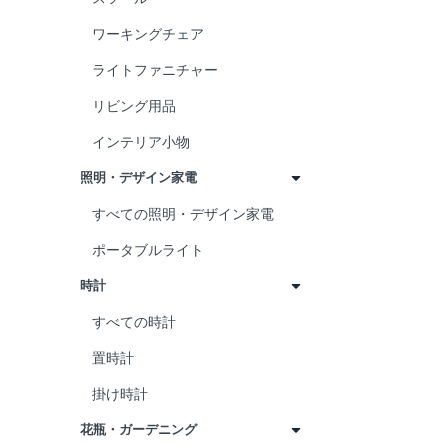
御礼
リラックスのひとときを
食器
ワーキングチェア
ささやかな気持ちから
日本のものづくり
ライトファニチャー
がんばったご褒美に
犬
リビング用品
猫
インテリア小物
アニマル
照明・デザイン家電
植物
すべての照明・デザイン家電
コーヒー
ポータブルライト
紅茶
時計
お茶
すべての時計
ワイン
置時計
お酒
掛け時計
料理
花瓶・ガーデニング