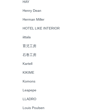
HAY
Henry Dean
Herman Miller
HOTEL LIKE INTERIOR
iittala
育児工房
石巻工房
Kartell
KIKIME
Komons
Leapepe
LLADRO
Louis Poulsen