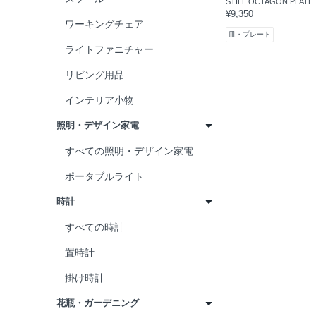
STILL OCTAGON PLATE
¥9,350
御礼
リラックスのひとときを
食器
ワーキングチェア
皿・プレート
ささやかな気持ちから
日本のものづくり
ライトファニチャー
がんばったご褒美に
犬
リビング用品
猫
インテリア小物
アニマル
照明・デザイン家電
植物
すべての照明・デザイン家電
コーヒー
ポータブルライト
紅茶
時計
お茶
すべての時計
ワイン
置時計
お酒
掛け時計
料理
花瓶・ガーデニング