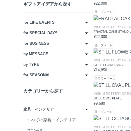
¥22,000
ギフトアイデアから探す
皿・プレート
for LIFE EVENTS
MISHIM POTTERY CREA
FRACTAL CAKE STAND L
for SPECIAL DAYS
すべてのfor LIFE EVENTS
¥22,000
for BUSINESS
結婚祝い
すべてのfor SPECIAL DAYS
皿・プレート
by MESSAGE
新居祝い
転職祝い
すべてのfor BUSINESS
MISHIM POTTERY CREA
by TYPE
出産祝い
独立祝い
開店・開院祝い
すべてのby MESSAGE
STILL FLOWERVASE
¥14,850
for SEASONAL
記念日
周年祝い
いつもありがとう
すべてのby TYPE
フラワーベース
成人祝い
オフィス移転祝い
感謝を込めて
名作家具
すべてのfor SEASONAL
カテゴリーから探す
MISHIM POTTERY CREA
就職祝い
昇進祝い
心からお祝いします
インテリア
FATHER'S DAY GIFTS
STILL OVAL PLATE
¥9,680
長寿・賀寿祝い
退職祝い
お二人のこれからに
デザイナーズプロダクト
MOTHER'S DAY GIFTS
家具・インテリア
皿・プレート
卒入園祝い
叙勲祝い
新たな門出に
ハンドクラフト
HOLIDAY GIFTS
すべての家具・インテリア
MISHIM POTTERY CREA
卒入学祝い
手土産
お世話になりました
北欧インテリア
NEW YEAR GIFTS
スツール