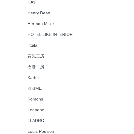
HAY
Henry Dean
Herman Miller
HOTEL LIKE INTERIOR
iittala
育児工房
石巻工房
Kartell
KIKIME
Komons
Leapepe
LLADRO
Louis Poulsen