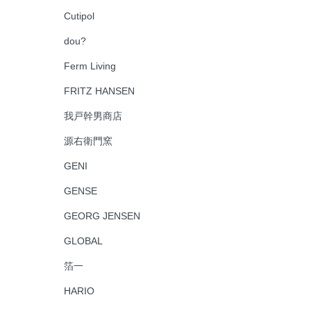
Cutipol
dou?
Ferm Living
FRITZ HANSEN
我戸幹男商店
源右衛門窯
GENI
GENSE
GEORG JENSEN
GLOBAL
箔一
HARIO