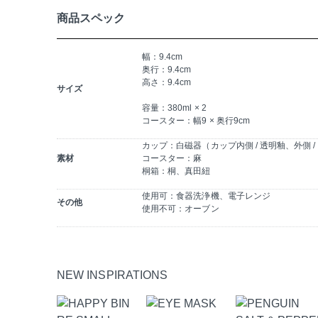
商品スペック
幅：9.4cm
奥行：9.4cm
高さ：9.4cm
サイズ
容量：380ml × 2
コースター：幅9 × 奥行9cm
カップ：白磁器（カップ内側 / 透明釉、外側 /
素材
コースター：麻
桐箱：桐、真田紐
使用可：食器洗浄機、電子レンジ
その他
使用不可：オーブン
NEW INSPIRATIONS