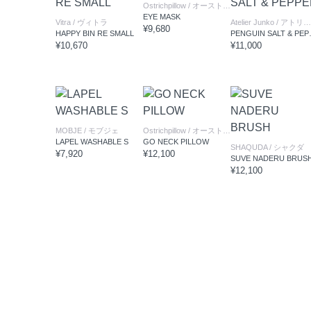
Ostrichpillow
/ オーストリッチピロー
EYE MASK
Vitra
/ ヴィトラ
Atelier Junko
/ アトリエ ジュンコ
¥9,680
HAPPY BIN RE SMALL
PENGU
¥10,670
¥11,000
MOBJE
/ モブジェ
Ostrichpillow
/ オーストリッチピロー
LAPEL WASHABLE S
GO NECK PILLOW
SHAQUDA
/ シャクダ
¥7,920
¥12,100
SUVE NADERU BRUS
¥12,100