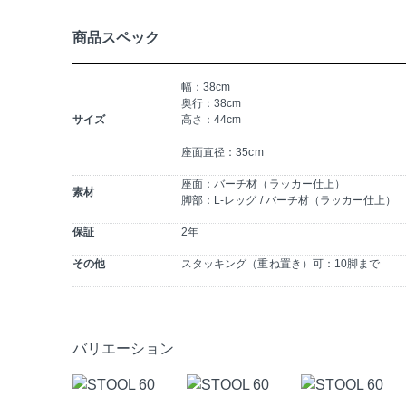
商品スペック
幅：38cm
奥行：38cm
サイズ
高さ：44cm
座面直径：35cm
座面：バーチ材（ラッカー仕上）
素材
脚部：L-レッグ / バーチ材（ラッカー仕上）
保証
2年
その他
スタッキング（重ね置き）可：10脚まで
バリエーション