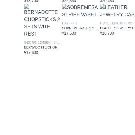
¥18,700
¥22,660
¥20,460
HAY
/ ヘイ
HOTEL LI
SOBREMESA STRIPE VASE L
LEA
¥17,600
¥18,700
GEORG JENSEN
/ ジョージジェンセン
BERNADOTTE CHOPSTICKS 2 SETS WITH REST
¥17,600