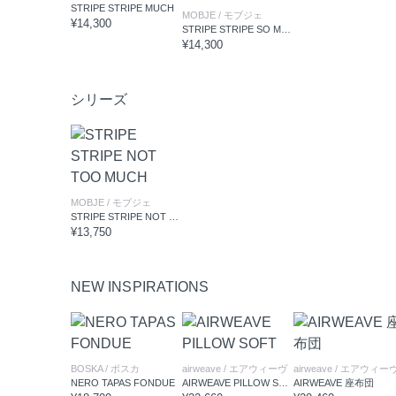
STRIPE STRIPE MUCH
MOBJE
/ モブジェ
¥14,300
STRIPE STRIPE SO MUCH
¥14,300
シリーズ
MOBJE
/ モブジェ
STRIPE STRIPE NOT TOO MUCH
¥13,750
NEW INSPIRATIONS
BOSKA
/ ボスカ
airweave
/ エアウィーヴ
airweave
/ エアウィー
NERO TAPAS FONDUE
AIRWEAVE PILLOW SOFT
AIRWEAVE 座布団