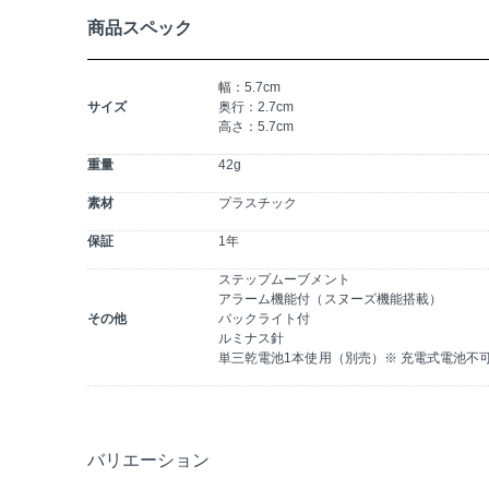
商品スペック
幅：5.7cm
サイズ
奥行：2.7cm
高さ：5.7cm
重量
42g
素材
プラスチック
保証
1年
ステップムーブメント
アラーム機能付（スヌーズ機能搭載）
その他
バックライト付
ルミナス針
単三乾電池1本使用（別売）※ 充電式電池不
バリエーション