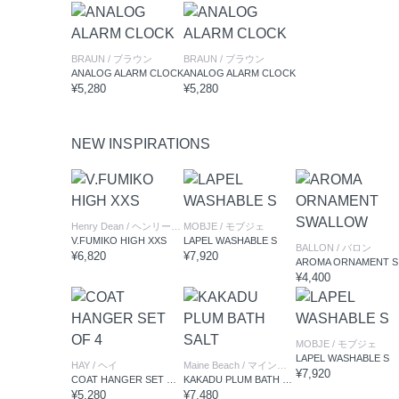
BRAUN
/ ブラウン
BRAUN
/ ブラウン
ANALOG ALARM CLOCK
ANALOG ALARM CLOCK
¥5,280
¥5,280
NEW INSPIRATIONS
Henry Dean
/ ヘンリーディーン
MOBJE
/ モブジェ
V.FUMIKO HIGH XXS
LAPEL WASHABLE S
BALLON
/ バロン
¥6,820
¥7,920
AR
¥4,400
MOBJE
/ モブジェ
LAPEL WASHABLE S
HAY
/ ヘイ
Maine Beach
/ マインビーチ
¥7,920
COAT HANGER SET OF 4
KAKADU PLUM BATH SALT
¥5,280
¥7,480