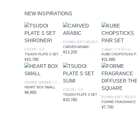
NEW INSPIRATIONS
FLYMEe GIFT SELECTION
/ フライミーギフト
CARVED ARABIC
COCHI
/ コチ
Cutipol
/ クチポール
¥13,200
TSUDOI PLATE S SET SHIRONERI
KUBE CHO
¥10,780
¥11,880
GEORG JENSEN
/ ジョージジェンセン
HEART BOX SMALL
COCHI
/ コチ
¥8,800
TSUDOI PLATE S SET SUMI
F
¥10,780
FOR
¥7,700