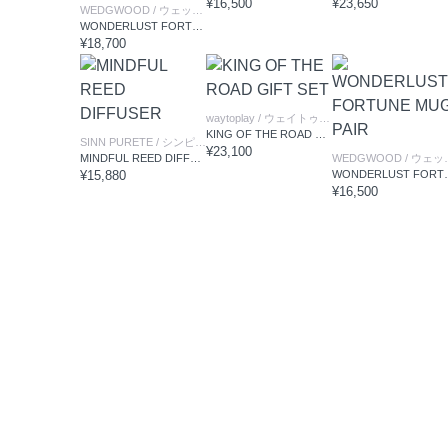
¥16,500
¥23,650
WEDGWOOD
/ ウェッジウッド
WONDERLUST FORTUNE CUP & SAUCER + PLATE SET
¥18,700
waytoplay
/ ウェイトゥプレイ
KING OF THE ROAD GIFT SET
SINN PURETE
/ シンピュルテ
¥23,100
MINDFUL REED DIFFUSER
WEDGWOOD
/ ウェッジウッド
¥15,880
WONDERLUS
¥16,500