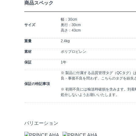
商品スペック
幅：30cm
サイズ
奥行：30cm
高さ：43cm
重量
2.4kg
素材
ポリプロピレン
保証
1年
※ 製品に付属する品質管理タグ（QCタグ）
良・事後不良を問わず、こちらのタグを紛失
保証の特記事項
※ 初期不良には輸送時破損を含みます。到
処分しないようお願いいたします。
バリエーション