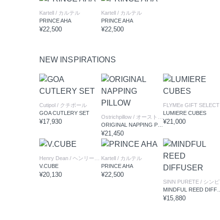
Kartell
/ カルテル
Kartell
/ カルテル
PRINCE AHA
PRINCE AHA
¥22,500
¥22,500
NEW INSPIRATIONS
Cutipol
/ クチポール
F
GOA CUTLERY SET
LUMIERE CUBES
Ostrichpillow
/ オーストリッチピロー
¥17,930
¥21,000
ORIGINAL NAPPING PILLOW
¥21,450
Henry Dean
/ ヘンリーディーン
Kartell
/ カルテル
V.CUBE
PRINCE AHA
¥20,130
¥22,500
SINN PURETE
/ シンピュルテ
MINDFUL REE
¥15,880