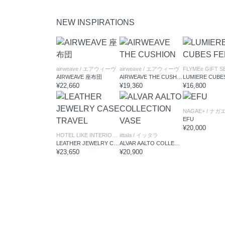
NEW INSPIRATIONS
airweave
/ エアウィーヴ
airweave
/ エアウィーヴ
AIRWEAVE 座布団
AIRWEAVE THE CUSHION
¥22,660
¥19,360
¥16,800
NAGAE+
/ ナガエ
EFU
¥20,000
HOTEL LIKE INTERIOR
/ ホテルライクインテリア
iittala
/ イッタラ
LEATHER JEWELRY CASE TRAVEL
ALVAR AALTO COLLECTION VASE
¥23,650
¥20,900