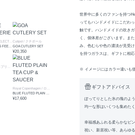
世界中に多くのファンを持つHe
ってもハンドメイドにこだわっ
触です。ハンドメイドの吹きガ
く、個体差がございます。また
FLYMEe GIFT SELECTION
Cutipol
/ フライミーギフトセレクション
/ クチポール
み、色むらや色の濃淡が見受け
LUMIERE CUBES FEERIE
GOA CUTLERY SET
¥20,350
を持つガラスは、ギフトに相応
プリュス
※ イメージにはカラー違いも
ギフトアドバイス
Royal Copenhagen
/ ロイヤル コペンハーゲン
BLUE FLUTED PLAIN TEA CUP & SAUCER
¥17,600
ぽってりとした氷の塊のよ
均一な形はいくつも集めた
幸福感あふれる柔らかなピ
祝い、新居祝い等、あらゆ