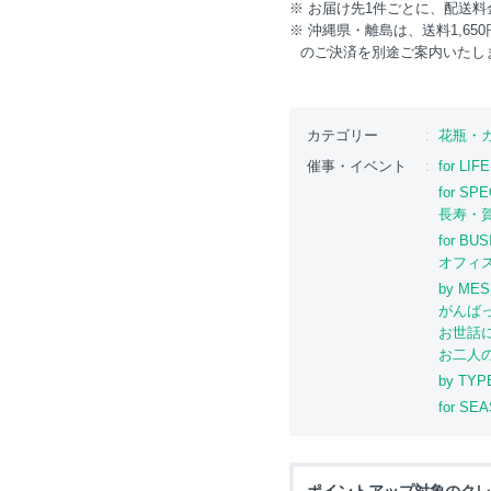
※ お届け先1件ごとに、配送
※ 沖縄県・離島は、送料1,6
のご決済を別途ご案内いたし
カテゴリー
花瓶・
催事・イベント
for LI
for SP
長寿・
for BU
オフィ
by ME
がんば
お世話
お二人
by TYP
for SE