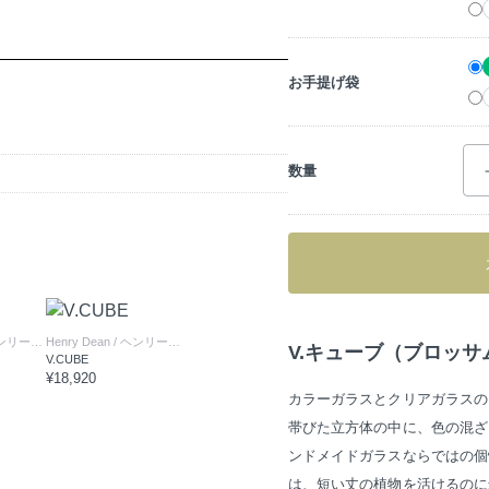
お手提げ袋
数量
リーディーン
Henry Dean
/ ヘンリーディーン
V.キューブ（ブロッサ
V.CUBE
¥18,920
カラーガラスとクリアガラスの
帯びた立方体の中に、色の混ざ
ンドメイドガラスならではの個
は、短い丈の植物を活けるのに