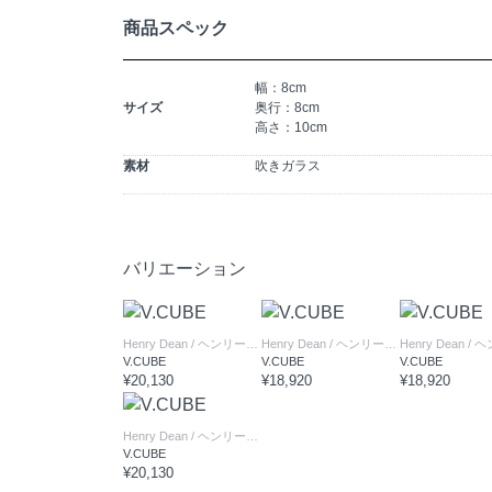
商品スペック
幅：8cm
サイズ
奥行：8cm
高さ：10cm
素材
吹きガラス
バリエーション
Henry Dean
/ ヘンリーディーン
Henry Dean
/ ヘンリーディーン
Henry Dean
/ ヘン
V.CUBE
V.CUBE
V.CUBE
¥20,130
¥18,920
¥18,920
Henry Dean
/ ヘンリーディーン
V.CUBE
¥20,130