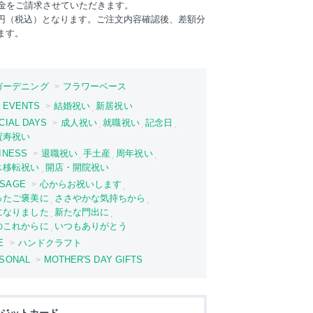
料金をご請求させていただきます。
50円（税込）となります。ご注文内容確認後、差額分
ます。
ガーデニング
フラワーベース
FE EVENTS
結婚祝い
新居祝い
ECIAL DAYS
成人祝い
就職祝い
記念日
賀寿祝い
SINESS
退職祝い
手土産
周年祝い
ス移転祝い
開店・開院祝い
SSAGE
心からお祝いします
ったご褒美に
ささやかな気持ちから
になりました
新たな門出に
のこれからに
いつもありがとう
E
ハンドクラフト
ASONAL
MOTHER'S DAY GIFTS