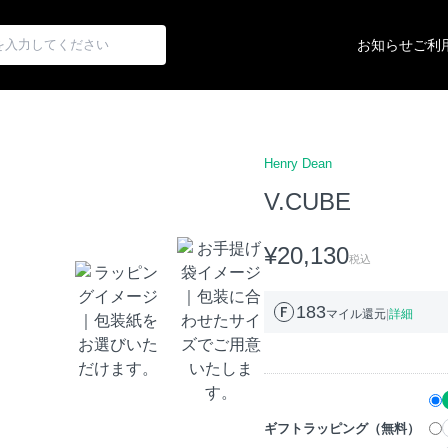
お知らせ
ご利
Henry Dean
V.CUBE
¥20,130
税込
183
マイル還元
|
詳細
ギフトラッピング（無料）