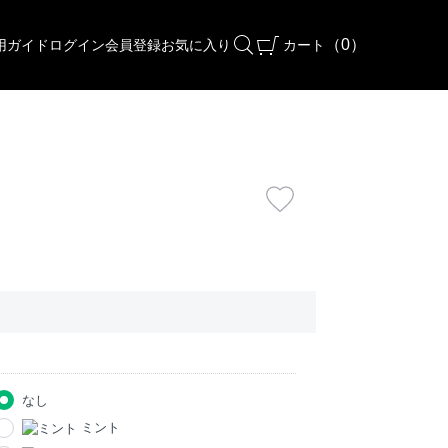
（
0
）
用ガイド
ログイン
会員登録
お気に入り
カート
なし
ミント