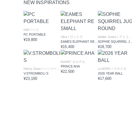
NEW INSPIRATIONS
HAY
/ ヘイ
PC PORTABLE
Vitra
/ ヴィトラ
Atelier Junko
/ アトリエ ジュンコ
¥19,800
EAMES ELEPHANT RE SMALL
SOPHIE SQUIRREL
¥15,400
¥18,700
Kartell
/ カルテル
PRINCE AHA
Henry Dean
/ ヘンリーディーン
LLADRO
/ リヤドロ
¥22,500
V.STROMBOLI S
2026 YEAR BALL
¥23,100
¥17,600