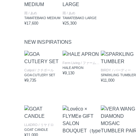
雨
/ あめ
雨
/ あめ
TAMATEBAKO MEDIUM
TAMATEBAKO LARGE
¥17,600
¥25,300
NEW INSPIRATIONS
Ferm Living
/ ファームリビング
HALE APRON
Cutipol
/ クチポール
BIRDY.
/ バーディー
¥9,130
GOA CUTLERY SET
SPARKLING TUMBLER
¥9,735
¥11,000
LLADRO
/ リヤドロ
GOAT CANDLE
¥11,000