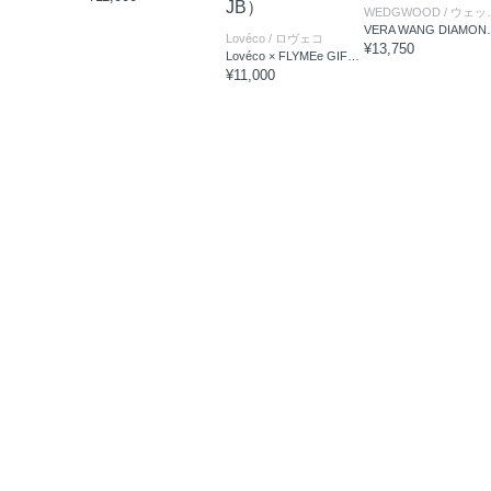
WEDGWOOD
/ ウェッジウッド
VERA WANG DIA
Lovéco
/ ロヴェコ
¥13,750
Lovéco × FLYMEe GIFT SALON BOUQUET（type JB）
¥11,000