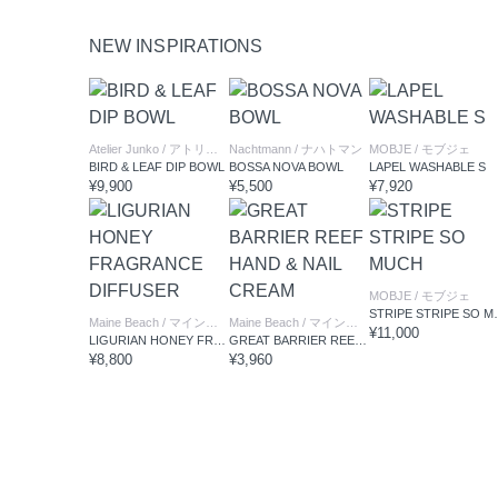
NEW INSPIRATIONS
Atelier Junko
/ アトリエ ジュンコ
Nachtmann
/ ナハトマン
MOBJE
/ モブジェ
BIRD & LEAF DIP BOWL
BOSSA NOVA BOWL
LAPEL WASHABLE S
¥9,900
¥5,500
¥7,920
MOBJE
/ モブジェ
STRIPE 
Maine Beach
/ マインビーチ
Maine Beach
/ マインビーチ
¥11,000
LIGURIAN HONEY FRAGRANCE DIFFUSER
GREAT BARRIER REEF HAND & NAIL CREAM
¥8,800
¥3,960