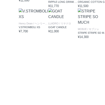
¥11,000
RIPPLE LONG DRINK GLASSES
OR
¥11,770
¥11,500
Henry Dean
/ ヘンリーディーン
LLADRO
/ リヤドロ
V.STROMBOLI XS
GOAT CANDLE
MOBJE
/ モブジェ
¥7,700
¥11,000
STRIPE 
¥14,300