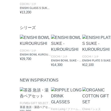
COCHI
/ コチ
ENISHI GLASS S SUKE - KUROURUSHI
¥13,200
シリーズ
COCHI
/ コチ
ENISHI BOWL KUROURUSHI
COCHI
/ コチ
COCHI
/ コチ
¥29,700
ENISHI BOWL SUKE - KUROURUSHI
ENISH
¥14,300
¥12,100
NEW INSPIRATIONS
FLYMEe GIFT SELECTION
/ フライミーギフトセレクション
茶器 急須・湯呑ペアセット
Ferm Living
/ ファームリビング
Chene
/ シェヌ